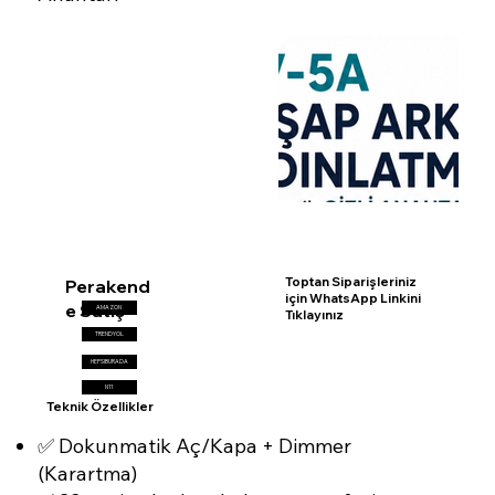
Toptan Siparişleriniz
Perakend
için WhatsApp Linkini
e Satış
AMAZON
Tıklayınız
TRENDYOL
HEPSIBURADA
N11
Teknik Özellikler
✅ Dokunmatik Aç/Kapa + Dimmer
(Karartma)