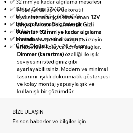
✅ 32 mm'ye kadar algılama mesafesi
✅ Giriş / Çıkış: 12V DC
Mobilya, dolap ve dekoratif
✅ Maksimum Güç: 60W (5A)
aydınlatmalar için tasarlanan
12V
✅ Işıklı dokunmatik gösterge
Ahşap Arkası Dokunmatik Gizli
✅ Kolay montaj
Anahtar
,
32 mm'ye kadar algılama
✅ Modern ve minimal tasarım
mesafesi
sayesinde ahşap yüzeyin
✅
Ürün Ölçüsü:
40 × 20 × 6 mm
arkasından kolayca kontrol sağlar.
Dimmer (karartma)
özelliği ile ışık
seviyesini istediğiniz gibi
ayarlayabilirsiniz. Modern ve minimal
tasarımı, ışıklı dokunmatik göstergesi
ve kolay montaj yapısıyla şık ve
kullanışlı bir çözümdür.
BİZE ULAŞIN
En son haberler ve bilgiler için