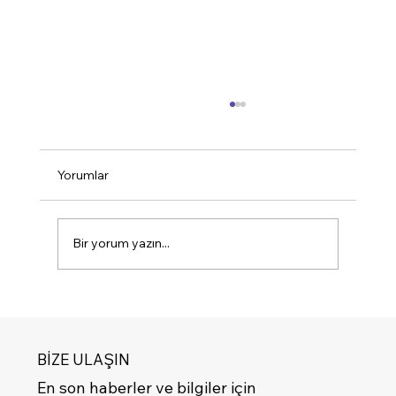
Yorumlar
Bir yorum yazın...
Kablosuz Şarjlı Dokunmatik Cam Panel:
Mobilyalarda Akıllı Konforun Yeni Adı
BİZE ULAŞIN
En son haberler ve bilgiler için