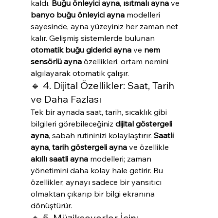
kaldı. 
Buğu önleyici ayna
, 
ısıtmalı ayna
 ve 
banyo buğu önleyici ayna
 modelleri 
sayesinde, ayna yüzeyiniz her zaman net 
kalır. Gelişmiş sistemlerde bulunan 
otomatik buğu giderici ayna
 ve 
nem 
sensörlü ayna
 özellikleri, ortam nemini 
algılayarak otomatik çalışır.
🔹 4. Dijital Özellikler: Saat, Tarih 
ve Daha Fazlası
Tek bir aynada saat, tarih, sıcaklık gibi 
bilgileri görebileceğiniz 
dijital göstergeli 
ayna
, sabah rutininizi kolaylaştırır. 
Saatli 
ayna
, 
tarih göstergeli ayna
 ve özellikle 
akıllı saatli ayna
 modelleri; zaman 
yönetimini daha kolay hale getirir. Bu 
özellikler, aynayı sadece bir yansıtıcı 
olmaktan çıkarıp bir bilgi ekranına 
dönüştürür.
🔹 5. Müzikseverler İçin: 